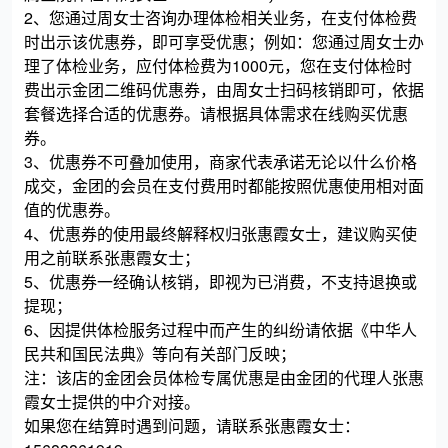
体检优惠券
2、
您通过周女士咨询办理体检相关业务，在支付体检费
625.00
¥
6.1折
时出示该优惠券，即可享受优惠；例如：您通过周女士办
¥1029.00
理了体检业务，应付体检费为1000元，您在支付体检时
费出示金团二维码优惠券，由周女士扫码核销即可，依据
套餐选择合适的优惠券。请根据具体需求在线购买优惠
体检优惠券
券。
835.00
¥
5折
3、优惠券不可叠加使用，商家代表承诺无论以什么价格
¥1676.00
成交，金团的会员在支付费用时都能按照优惠使用相对面
值的优惠券。
4、
优惠券的使用最终解释权归张惠霞女士，建议购买使
体检优惠券
用之前联系张惠霞女士；
1265.00
¥
5.4折
5、
优惠券一经确认核销，即视为已消费，不支持退换或
¥2326.00
提现；
6、
因提供体检服务过程中而产生的纠纷请依据《中华人
民共和国民法典》等向有关部门反映；
体检优惠券
注：该店的金团会员体检专属优惠是由金团的代理人张惠
1265.00
¥
5.7折
霞女士提供的中介对接。
¥2211.00
如果您在结算时遇到问题，请联系张惠霞女士：