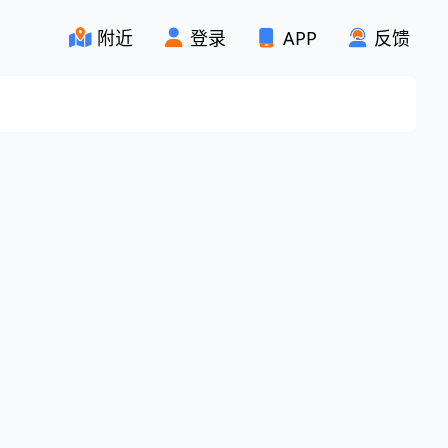
附近
登录
APP
反馈