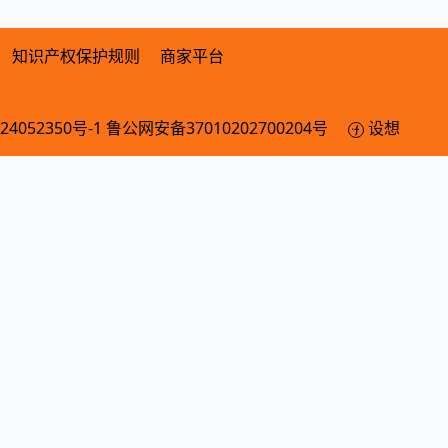
知识产权保护规则
商家平台
24052350号-1
鲁公网安备37010202700204号
设想