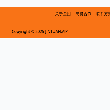
关于金团
商务合作
联系方
Copyright © 2025 JINTUAN.VIP