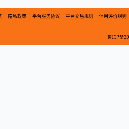
式
隐私政策
平台服务协议
平台交易规则
信用评价规则
鲁ICP备20