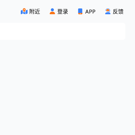
附近
登录
APP
反馈