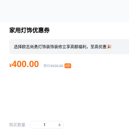
家用灯饰优惠券
选择欧志尚勇灯饰装饰装修立享高额福利，至高优惠🎉
400.00
¥
原价
¥500.00
8折
购买数量