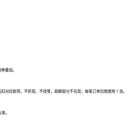
惠券叠加。
1 张。
抵扣对应款项，不折现、不找零，超额部分不兑现；每笔订单仅限使用
为准。