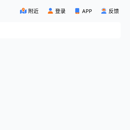
附近
登录
APP
反馈