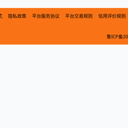
式
隐私政策
平台服务协议
平台交易规则
信用评价规则
鲁ICP备20