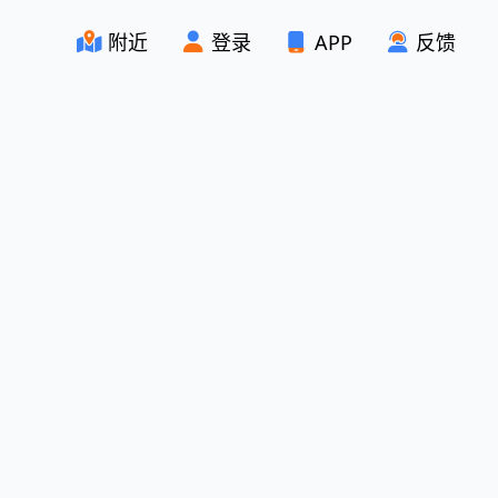
附近
登录
APP
反馈