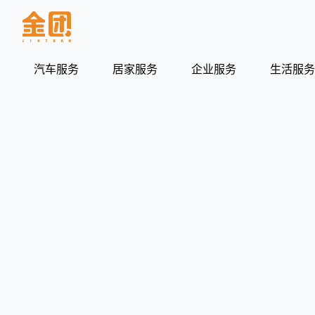
汽车服务
居家服务
企业服务
生活服务