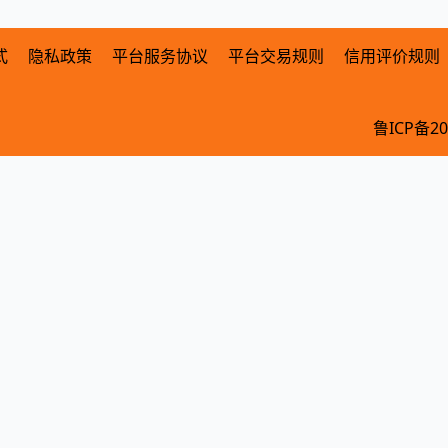
式
隐私政策
平台服务协议
平台交易规则
信用评价规则
鲁ICP备20