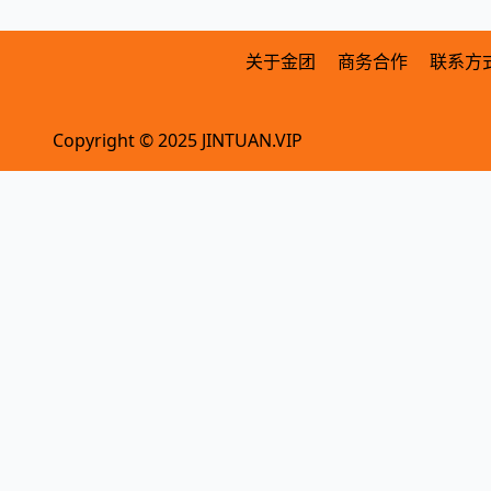
关于金团
商务合作
联系方
Copyright © 2025 JINTUAN.VIP