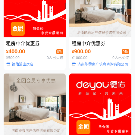
租房中介优惠券
租房中介优惠券
400.00
900.00
¥
¥
8折
9折
¥500.00
0人已买过
¥1000.00
0人已买过
德佑溪山居店
济南能舜房产信息咨询有限公司