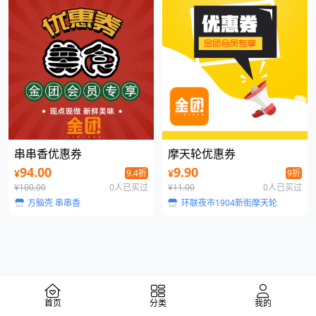
串串香优惠券
摩天轮优惠券
94.00
9.90
¥
¥
9.4折
9折
¥100.00
0人已买过
¥11.00
0人已买过
方脑壳 串串香
环联夜市1904新街摩天轮
首页
分类
我的