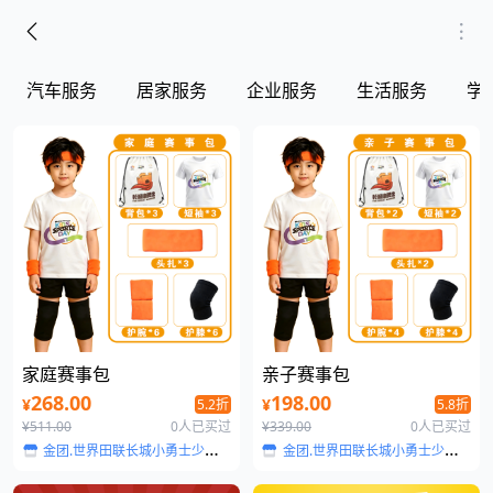
汽车服务
居家服务
企业服务
生活服务
学
家庭赛事包
亲子赛事包
268.00
198.00
¥
¥
5.2折
5.8折
¥511.00
0人已买过
¥339.00
0人已买过
金团.世界田联长城小勇士少儿田径系列赛
金团.世界田联长城小勇士少儿田径系列赛